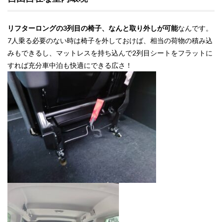
い
4
さい
リフターロングの3列目の椅子、なんと取り外しが可能
なんです。
ごに
7人乗る必要のない時は椅子を外しておけば、相当の荷物の積み込
みもできるし、マットレスを持ち込んで2列目シートをフラットに
すれば充分車中泊も快適にできる広さ！