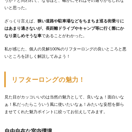
うか？と問われて、なるほど、確かにそれはその通りかもしれな
念ポ
イン
いと思った。
ト
ざっくり言えば、
3.1
狭い道路や駐車場などをちまちま巡る街乗りに
ドリ
はあまり適さないが、長距離ドライブやキャンプ等に行く際にか
ンク
なり楽しめそうな車
であることがわかった。
ホル
ダー
のサ
私が感じた、個人の見解100%のリフターロングの良いところと悪
イズ
いところを詳しく解説してみよう！
が合
わな
い
リフターロングの魅力！
3.2
後部
座席
のテ
見た目がカッコいいのは当然の魅力として、良いなぁ！面白いな
ーブ
ぁ！私だったらこういう風に使いたいなぁ！みたいな妄想を膨ら
ルに
ドリ
ませてくれた魅力ポイントに絞ってお伝えしてみます。
ンク
が挿
せな
自由自在な室内環境