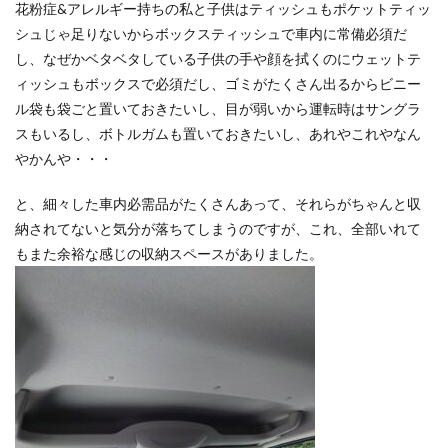
花粉症&アレルギー持ちの私と子供はティッシュもポケットティッ
シュじゃ足りないからボックスティッシュで車内に常備必須だ
し、なぜかベタベタしている子供の手や顔を拭くのにウェットテ
ィッシュもボックスで必須だし、ゴミがたくさん出るからビニー
ル袋も袋ごと置いておきたいし、目が弱いから運転時はサングラ
スもいるし、ボトルガムも置いておきたいし、あれやこれやなん
やかんや・・・
と、細々した車内必需品がたくさんあって、それらがちゃんと収
納されてないと気分が落ちてしまうのですが、これ、全部いれて
もまた余裕な感じの収納スペースがありました。