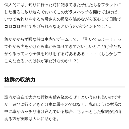
個人的には、釣りに行った時に飽きてきた子供たちをフラットに
した後ろに放り込んでおいてこのガラスハッチを開けておけば、
いつでも釣りをするお母さんの勇姿を眺めながら安心して日陰で
ゴロゴロさせてあげられるなぁというのがポイントでした。
魚がかからず暇な時は車内でゲームして、「引いてるよー！」っ
て外から声をかけたら車から降りてきておいしいとこだけ倅たち
がやるっていう子供を釣りをする時あるある・・・（もしかして
こんなぬるいのは我が家だけなのか！？）
抜群の収納力
室内が自在で大きな荷物も積み込めるぜ！というのも良いのです
が、遊びに行くときだけ車に乗るのではなく、私のように生活の
中に車がガッチリ溶け込んでいる場合、ちょっとした収納が沢山
ある方が実際は大いに助かる。