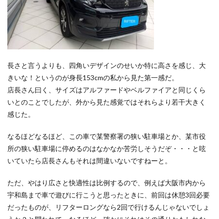
2.1
自由
自在
な室
内環
境
2.2
長さと言うよりも、四角いデザインのせいか特に高さを感じ、大
リア
きいな！というのが身長153cmの私から見た第一感だ。
オー
店長さん曰く、サイズはアルファードやベルファイアと同じくら
プニ
ング
いとのことでしたが、外から見た感覚ではそれらより若干大きく
ガラ
感じた。
スハ
ッチ
なるほどなるほど、この車で某警察署の狭い駐車場とか、某市役
2.3
所の狭い駐車場に停めるのはなかなか苦労しそうだぞ・・・と呟
抜群
の収
いていたら店長さんもそれは間違いないですねーと。
納力
ただ、やはり広さと快適性は比例するので、例えば大阪市内から
3
リフ
宇和島まで車で遊びに行こうと思ったときに、前回は休憩3回必要
ター
だったものが、リフターロングなら2回で行けるんじゃないでしょ
の残