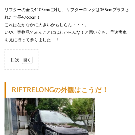
リフターの全長4405cmに対し、リフターロングは355cmプラスさ
れた全長4760cm！
これはなかなかに大きいかもしらん・・・。
いや、実物見てみんことにはわからんな！と思い立ち、早速実車
を見に行って参りました！！
目次
1
RIFTRELONG
の外観はこう
だ！
RIFTRELONGの外観はこうだ！
2
リフ
ター
ロン
グの
魅
力！