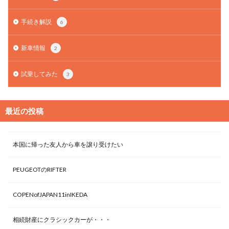
手続き解説
6
新車情報
2
試乗してみた
3
最近の投稿
本国に帰った友人から車を譲り受けたい
PEUGEOTのRIFTER
COPENofJAPAN11inIKEDA
相続財産にクラシックカーが・・・