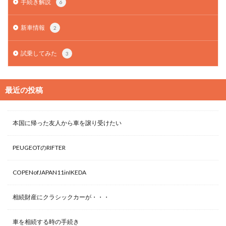
手続き解説
6
新車情報
2
試乗してみた
3
最近の投稿
本国に帰った友人から車を譲り受けたい
PEUGEOTのRIFTER
COPENofJAPAN11inIKEDA
相続財産にクラシックカーが・・・
車を相続する時の手続き