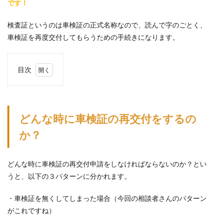
です！
検査証というのは車検証の正式名称なので、読んで字のごとく、
車検証を再度交付してもらうための手続きになります。
目次
1
どん
な時
に車
どんな時に車検証の再交付をするの
検証
の再
か？
交付
をす
るの
か？
どんな時に車検証の再交付申請をしなければならないのか？とい
うと、以下の３パターンに分かれます。
2
検査
証再
・車検証を無くしてしまった場合（今回の相談者さんのパターン
交付
がこれですね）
に必