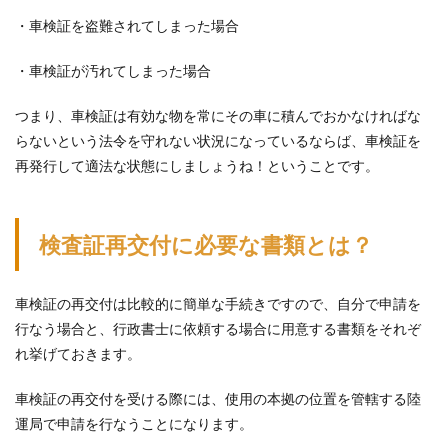
要な
・車検証を盗難されてしまった場合
書類
と
は？
・車検証が汚れてしまった場合
2.0.1
【自分
つまり、車検証は有効な物を常にその車に積んでおかなければな
で検査
らないという法令を守れない状況になっているならば、車検証を
証再交
再発行して適法な状態にしましょうね！ということです。
付を行
なう場
合】
2.1
検査証再交付に必要な書類とは？
検査
証再
交付
車検証の再交付は比較的に簡単な手続きですので、自分で申請を
の手
続き
行なう場合と、行政書士に依頼する場合に用意する書類をそれぞ
の流
れ挙げておきます。
れ
車検証の再交付を受ける際には、使用の本拠の位置を管轄する陸
運局で申請を行なうことになります。