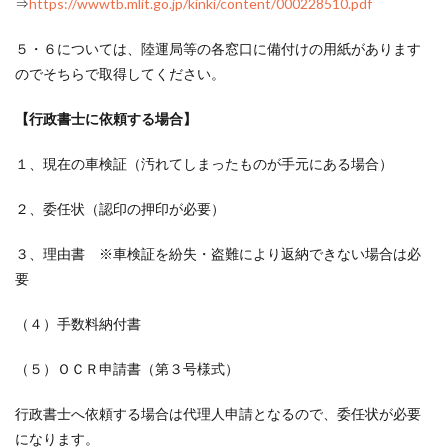
⇒
https://wwwtb.mlit.go.jp/kinki/content/000228510.pdf
５・６については、陸運局等の各窓口に備付けの用紙があります
のでそちらで取得してください。
【行政書士に依頼する場合】
１、現在の車検証（汚れてしまったものが手元にある場合）
２、委任状（認印の押印が必要）
３、理由書 ※車検証を紛失・盗難により返納できない場合は必
要
（４）手数料納付書
（５）ＯＣＲ申請書（第３号様式）
行政書士へ依頼する場合は代理人申請となるので、委任状が必要
になります。