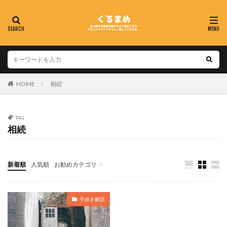
HOME
相続
TAG
相続
新着順
人気順
お勧めカテゴリ
手続き解説
手続き解説